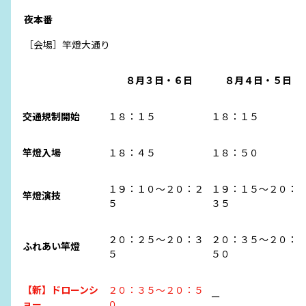
夜本番
［会場］竿燈大通り
８月３日・６日
８月４日・５日
交通規制開始
１８：１５
１８：１５
竿燈入場
１８：４５
１８：５０
１９：１０～２０：２
１９：１５～２０：
竿燈演技
５
３５
２０：２５～２０：３
２０：３５～２０：
ふれあい竿燈
５
５０
【新】ドローンシ
２０：３５～２０：５
ー
ョー
０