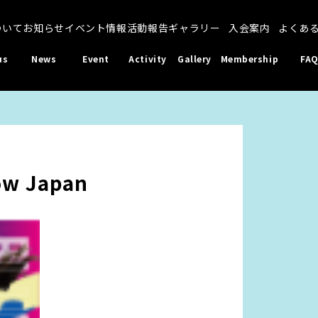
ついて
お知らせ
イベント情報
活動報告
ギャラリー
入会案内
よくあ
us
News
Event
Activity
Gallery
Membership
FA
ow Japan