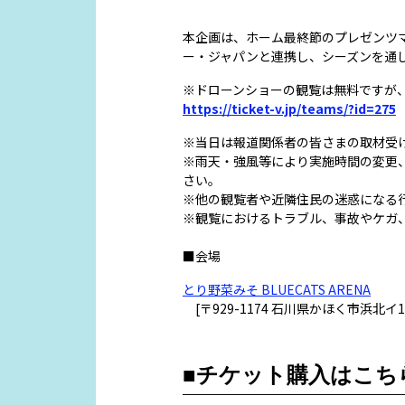
本企画は、ホーム最終節のプレゼンツ
ー・ジャパンと連携し、シーズンを通
※ドローンショーの観覧は無料ですが
https://ticket-v.jp/teams/?id=275
※当日は報道関係者の皆さまの取材受
※雨天・強風等により実施時間の変更
さい。
※他の観覧者や近隣住民の迷惑になる
※観覧におけるトラブル、事故やケガ
■会場
とり野菜みそ BLUECATS ARENA
[〒929-1174 石川県かほく市浜北イ1
■チケット購入はこち