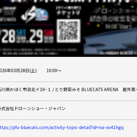
026年03月28日(土)
10:00
〜
石川県
かほく市浜北イ19−１
/
とり野菜みそ BLUECATS ARENA 屋
株式会社ドローンショー・ジャパン
ttps://pfu-bluecats.com/activity-topic-detail?id=na-vo41hgq