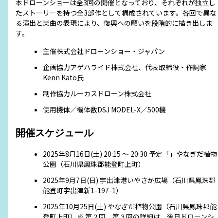
本ドローンショーは全3回の開催となっており、それぞれが独立し
たストーリーを持つ全3部作として構成されています。各回で異な
る演出と楽曲の表現により、復興への願いを段階的に描き出しま
す。
主催
株式会社ドローンショー・ジャパン
企画協力
アゲハライド株式会社、代表取締役・作詞家
Kenn Kato氏
制作協力
ルーカスドローン株式会社
使用機体／機体数
DSJ MODEL-X／500機
開催スケジュール
2025年8月16日(土) 20:15 〜 20:30 予定
「
」やなぎだ植物
公園（石川県鳳珠郡能登町上町）
2025年9月7日(日) 宇出津港いやさか広場（石川県鳳珠郡
能登町宇出津新1-197-1）
2025年10月25日(土) やなぎだ植物公園（石川県鳳珠郡能
登町上町）
※ 第２回、第３回の詳細は、後日ドローンシ